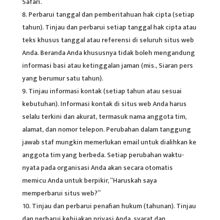
Safari.
Perbarui tanggal dan pemberitahuan hak cipta (setiap
tahun). Tinjau dan perbarui setiap tanggal hak cipta atau
teks khusus tanggal atau referensi di seluruh situs web
Anda. Beranda Anda khususnya tidak boleh mengandung
informasi basi atau ketinggalan jaman (mis., Siaran pers
yang berumur satu tahun).
Tinjau informasi kontak (setiap tahun atau sesuai
kebutuhan). Informasi kontak di situs web Anda harus
selalu terkini dan akurat, termasuk nama anggota tim,
alamat, dan nomor telepon. Perubahan dalam tanggung
jawab staf mungkin memerlukan email untuk dialihkan ke
anggota tim yang berbeda. Setiap perubahan waktu-
nyata pada organisasi Anda akan secara otomatis
memicu Anda untuk berpikir, “Haruskah saya
memperbarui situs web?”
Tinjau dan perbarui penafian hukum (tahunan). Tinjau
dan perbarui kebijakan privasi Anda, syarat dan