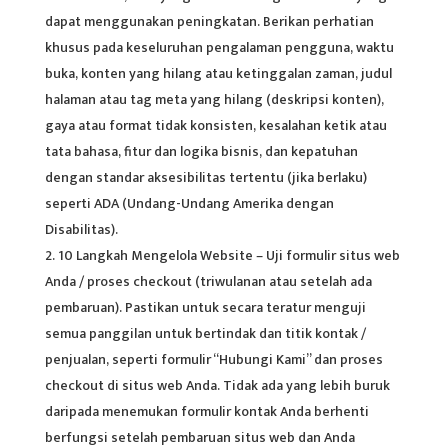
dapat menggunakan peningkatan. Berikan perhatian
khusus pada keseluruhan pengalaman pengguna, waktu
buka, konten yang hilang atau ketinggalan zaman, judul
halaman atau tag meta yang hilang (deskripsi konten),
gaya atau format tidak konsisten, kesalahan ketik atau
tata bahasa, fitur dan logika bisnis, dan kepatuhan
dengan standar aksesibilitas tertentu (jika berlaku)
seperti ADA (Undang-Undang Amerika dengan
Disabilitas).
10 Langkah
Mengelola Website
– Uji formulir situs web
Anda / proses checkout (triwulanan atau setelah ada
pembaruan). Pastikan untuk secara teratur menguji
semua panggilan untuk bertindak dan titik kontak /
penjualan, seperti formulir “Hubungi Kami” dan proses
checkout di situs web Anda. Tidak ada yang lebih buruk
daripada menemukan formulir kontak Anda berhenti
berfungsi setelah pembaruan situs web dan Anda