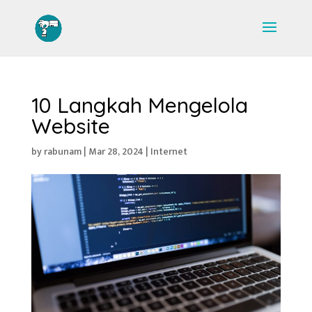
10 Langkah Mengelola
Website
by
rabunam
|
Mar 28, 2024
|
Internet