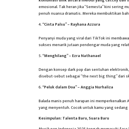
kombinasi unik antara melodi yang catchy dan
emosional. Tak heran jika “Semesta” kini sering m
penuh nuansa dramatis. Mereka membuktikan bahwa
“Cinta Palsu” – Rayhana Azzura
Penyanyi muda yang viral dari TikTok ini membawak
sukses menarik jutaan pendengar muda yang relat
“Menghilang” – Ezra Nathanael
Dengan konsep dark pop dan sentuhan elektronik, 
disebut-sebut sebagai “the next big thing” dari 
“Peluk dalam Doa” – Anggia Nurhaliza
Balada manis penuh harapan ini memperkenalkan A
yang menyentuh. Cocok untuk kamu yang sedang m
Kesimpulan: Talenta Baru, Suara Baru
Musik pop Indonesia 2025 tengah memasuki fase k