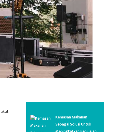
i
bakat
Kemasan Makanan
i
Sebagai Solusi Untuk
Meningkatkan Penjualan