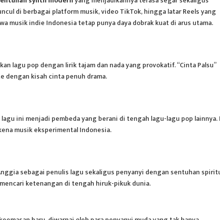
 sentuhan synth modern
yang menjadikannya terasa segar sekaligus
uncul di berbagai platform musik, video TikTok, hingga latar Reels yang
 musik indie Indonesia tetap punya daya dobrak kuat di arus utama.
an lagu pop dengan lirik tajam dan nada yang provokatif. “Cinta Palsu”
e dengan kisah cinta penuh drama.
lagu ini menjadi pembeda yang berani di tengah lagu-lagu pop lainnya. 
skena
musik
eksperimental Indonesia.
nggia sebagai penulis lagu sekaligus penyanyi dengan sentuhan spirit
encari ketenangan di tengah hiruk-pikuk dunia.
eemasan baru, diwarnai oleh para penyanyi muda yang tak hanya