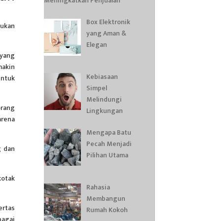
Meningkatkan Penjualan
Box Elektronik
kukan
yang Aman &
Elegan
 yang
makin
Kebiasaan
untuk
Simpel
Melindungi
orang
Lingkungan
arena
Mengapa Batu
Pecah Menjadi
g dan
Pilihan Utama
kotak
Rahasia
Membangun
ertas
Rumah Kokoh
bagai