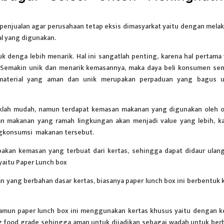
penjualan
agar perusahaan tetap eksis dimasyarkat yaitu dengan mela
al yang digunakan.
 denga lebih menarik. Hal ini sangatlah penting, karena hal pertama
. Semakin unik dan menarik kemasannya, maka daya beli konsumen se
, material yang aman dan unik merupakan perpaduan yang bagus 
aklah mudah, namun terdapat kemasan makanan yang digunakan oleh 
san makanan yang ramah lingkungan akan menjadi value yang lebih, k
gkonsumsi makanan tersebut.
kan kemasan yang terbuat dari kertas, sehingga dapat didaur ulan
yaitu Paper Lunch box
 yang berbahan dasar kertas, biasanya paper lunch box ini berbentuk 
amun paper lunch box ini menggunakan kertas khusus yaitu dengan k
g food grade sehingga aman untuk dijadikan sebagai wadah untuk ber