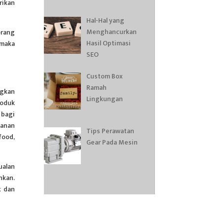
rikan
Hal-Hal yang
Menghancurkan
orang
Hasil Optimasi
 maka
SEO
Custom Box
Ramah
ngkan
Lingkungan
roduk
 bagi
kanan
Tips Perawatan
food,
Gear Pada Mesin
ualan
nkan.
x dan