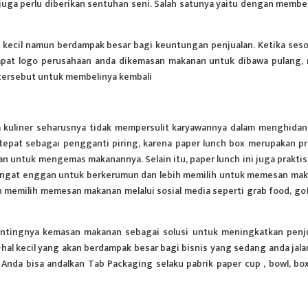
uga perlu diberikan sentuhan seni. Salah satunya yaitu dengan membe
l kecil namun berdampak besar bagi keuntungan penjualan. Ketika ses
apat logo perusahaan anda dikemasan makanan untuk dibawa pulang,
tersebut untuk membelinya kembali
 kuliner seharusnya tidak mempersulit karyawannya dalam menghida
epat sebagai pengganti piring, karena paper lunch box merupakan p
an untuk mengemas makanannya. Selain itu, paper lunch ini juga praktis
sangat enggan untuk berkerumun dan lebih memilih untuk memesan ma
 memilih memesan makanan melalui sosial media seperti grab food, go
 pentingnya kemasan makanan sebagai solusi untuk meningkatkan penj
-hal kecil yang akan berdampak besar bagi bisnis yang sedang anda jala
Anda bisa andalkan Tab Packaging selaku
pabrik paper cup
, bowl, bo