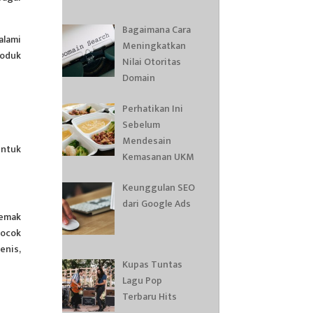
Bagaimana Cara
alami
Meningkatkan
roduk
Nilai Otoritas
Domain
Perhatikan Ini
Sebelum
Mendesain
untuk
Kemasanan UKM
Keunggulan SEO
dari Google Ads
lemak
cocok
enis,
Kupas Tuntas
Lagu Pop
Terbaru Hits