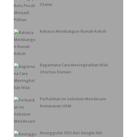
Utama
Rahasia Membangun Rumah Kokoh
Bagaimana Cara Meningkatkan Nilai
Otoritas Domain
Perhatikan Ini Sebelum Mendesain
Kemasanan UKM
Keunggulan SEO dari Google Ads