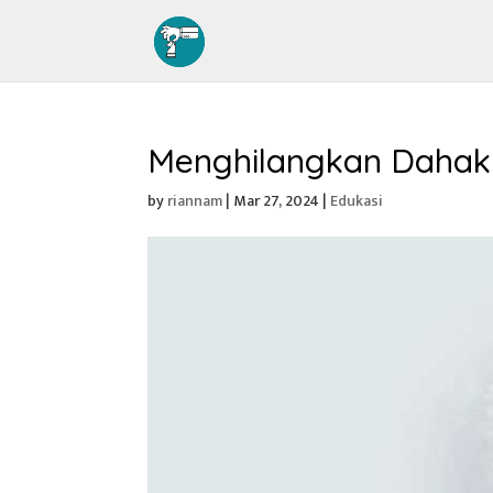
Menghilangkan Dahak
by
riannam
|
Mar 27, 2024
|
Edukasi