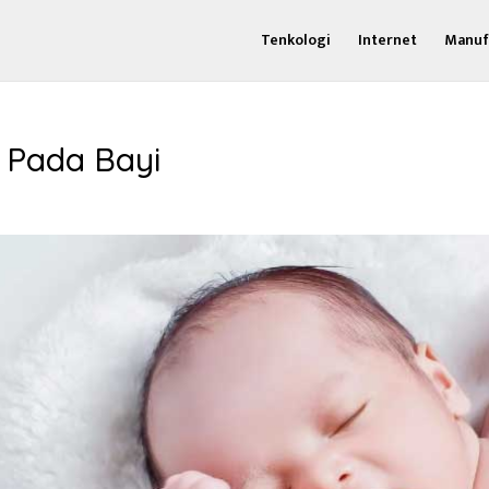
Tenkologi
Internet
Manuf
 Pada Bayi