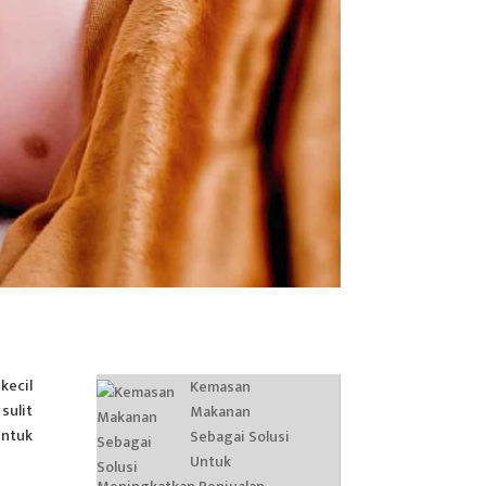
kecil
Kemasan
sulit
Makanan
untuk
Sebagai Solusi
Untuk