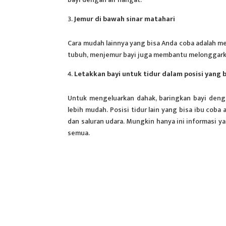
Jemur di bawah sinar matahari
Cara mudah lainnya yang bisa Anda coba adalah me
tubuh, menjemur bayi juga membantu melonggarka
Letakkan bayi untuk tidur dalam posisi yang
Untuk mengeluarkan dahak, baringkan bayi denga
lebih mudah. Posisi tidur lain yang bisa ibu cob
dan saluran udara. Mungkin hanya ini informasi 
semua.