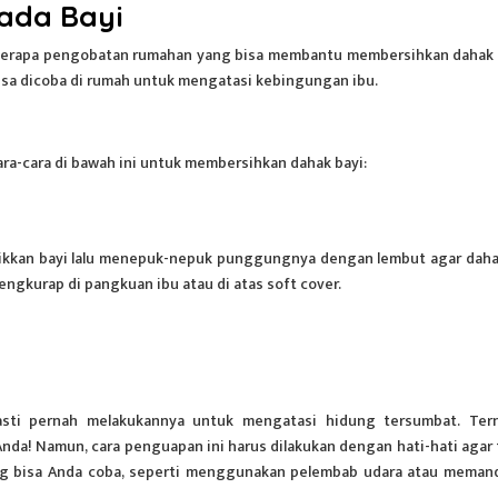
ada Bayi
beberapa pengobatan rumahan yang bisa membantu membersihkan dahak
sa dicoba di rumah untuk mengatasi kebingungan ibu.
ara-cara di bawah ini untuk membersihkan dahak bayi:
likkan bayi lalu menepuk-nepuk punggungnya dengan lembut agar dah
engkurap di pangkuan ibu atau di atas soft cover.
pasti pernah melakukannya untuk mengatasi hidung tersumbat. Ter
nda! Namun, cara penguapan ini harus dilakukan dengan hati-hati agar 
n yang bisa Anda coba, seperti menggunakan pelembab
udara
atau memand