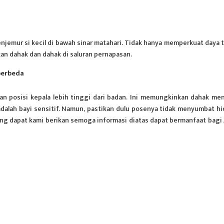
njemur si kecil di bawah sinar matahari. Tidak hanya memperkuat daya 
n dahak dan dahak di saluran pernapasan.
 berbeda
n posisi kepala lebih tinggi dari badan. Ini memungkinkan dahak men
a adalah bayi sensitif. Namun, pastikan dulu posenya tidak menyumbat h
yang dapat kami berikan semoga informasi diatas dapat bermanfaat bagi