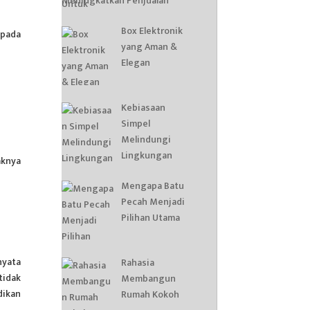
Meningkatkan Penjualan
Box Elektronik
 pada
yang Aman &
Elegan
Kebiasaan
Simpel
Melindungi
Lingkungan
aknya
Mengapa Batu
Pecah Menjadi
Pilihan Utama
nyata
Rahasia
tidak
Membangun
ikan
Rumah Kokoh