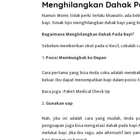
Menghilangkan Dahak P
Namun Moms tidak perlu terlalu khawatir, ada 
bayi. Simak tips menghilangkan
dahak bayi
yang bi
Bagaimana Menghilangkan Dahak Pada Bayi?
Sebelum memberikan obat pada si Kecil, cobalah c
Posisi Membungkuk ke Depan
Cara pertama yang bisa Anda coba adalah memba
keluar. Ibu dapat menempatkan bayi dalam posisi t
Baca juga : Paket Medical Check Up
Gunakan uap
Nah, jika ini adalah cara yang mudah, Anda 
penguapan juga bisa mengatasi dahak pada bayi A
melukai bayi. Jika ibu ragu, ada alternatif lai
bayi dengan air hangat.