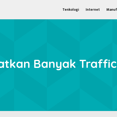
Tenkologi
Internet
Manuf
atkan Banyak Traffi