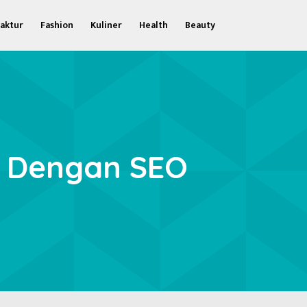
aktur
Fashion
Kuliner
Health
Beauty
c Dengan SEO