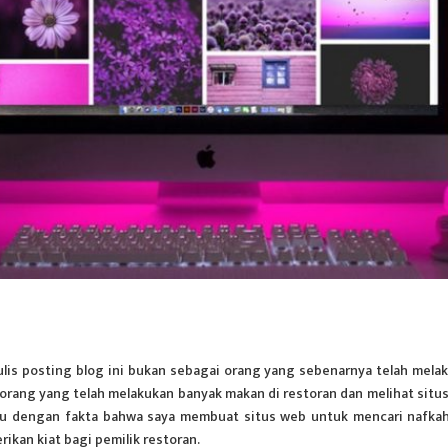
lis posting blog ini bukan sebagai orang yang sebenarnya telah mela
 orang yang telah melakukan banyak makan di restoran dan melihat situ
itu dengan fakta bahwa saya membuat situs web untuk mencari nafka
kan kiat bagi pemilik restoran.