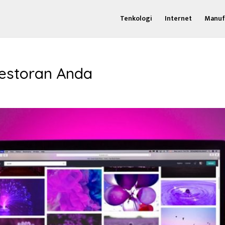
Tenkologi
Internet
Manuf
Restoran Anda