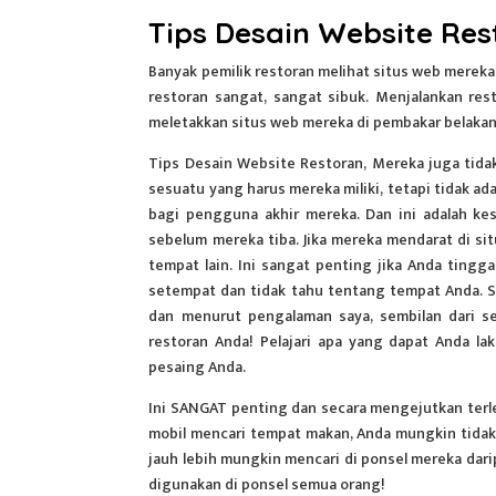
Tips Desain Website Re
Banyak pemilik restoran melihat situs web mereka 
restoran sangat, sangat sibuk. Menjalankan res
meletakkan situs web mereka di pembakar belaka
Tips
Desain Website Restoran
, Mereka juga tid
sesuatu yang harus mereka miliki, tetapi tidak
bagi pengguna akhir mereka. Dan ini adalah ke
sebelum mereka tiba. Jika mereka mendarat di si
tempat lain. Ini sangat penting jika Anda ting
setempat dan tidak tahu tentang tempat Anda. 
dan menurut pengalaman saya, sembilan dari se
restoran Anda! Pelajari apa yang dapat Anda l
pesaing Anda.
Ini SANGAT penting dan secara mengejutkan terle
mobil mencari tempat makan, Anda mungkin tidak 
jauh lebih mungkin mencari di ponsel mereka dari
digunakan di ponsel semua orang!