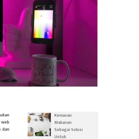
kukan
Kemasan
s web
Makanan
h dan
Sebagai Solusi
Untuk