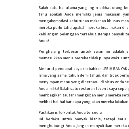
Salah satu hal utama yang ingin dilihat orang 
tahu apakah Anda memiliki jenis makanan yan
mengakomodasi kebutuhan makanan khusus mereka
mereka perlu tahu apakah mereka bisa makan di s
kehilangan pelanggan tersebut. Berapa banyak ta
Anda?
Penghalang terbesar untuk saran ini adalah 
memasukkan menu. Mereka tidak punya waktu untu
Menurut pendapat saya, ini bahkan LEBIH BANYA
lama yang sama, tahun demi tahun, dan tidak per
menyimpan menu yang diperbarui di situs Anda se
Anda miliki! Salah satu restoran favorit saya sep
membagikan tautan) mengubah menu mereka setiap
melihat hal-hal baru apa yang akan mereka lakukan 
Pastikan info kontak Anda tersedia
Ini berlaku untuk banyak bisnis, tetapi sat
menghubungi Anda. Jangan menyulitkan mereka 