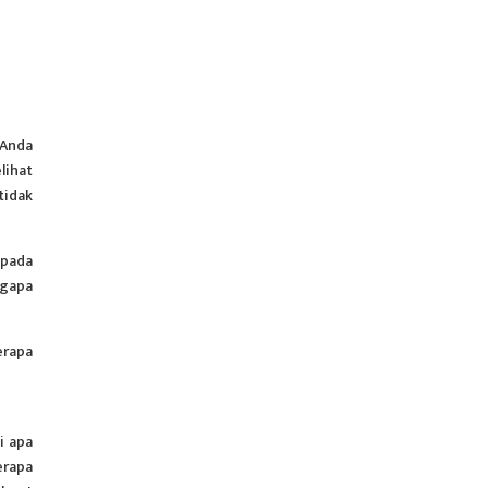
 Anda
lihat
tidak
 pada
ngapa
erapa
i apa
erapa