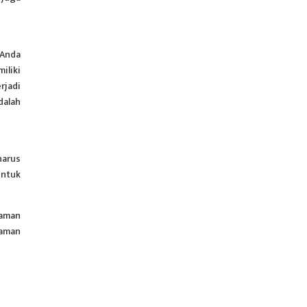
 Anda
iliki
rjadi
dalah
harus
untuk
laman
laman