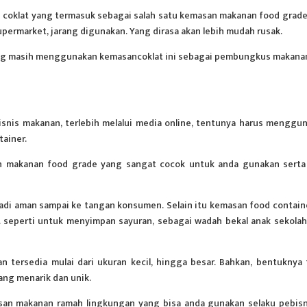
s coklat yang termasuk sebagai salah satu kemasan makanan food grade
permarket, jarang digunakan. Yang dirasa akan lebih mudah rusak.
yang masih menggunakan kemasancoklat ini sebagai pembungkus makana
isnis makanan, terlebih melalui media online, tentunya harus menggu
ainer.
an makanan food grade yang sangat cocok untuk anda gunakan serta
n
adi aman sampai ke tangan konsumen. Selain itu kemasan food containe
. seperti untuk menyimpan sayuran, sebagai wadah bekal anak sekolah
 tersedia mulai dari ukuran kecil, hingga besar. Bahkan, bentuknya 
ang menarik dan unik.
asan makanan ramah lingkungan yang bisa anda gunakan selaku pebisn