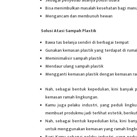
Sebagai penyebab adanya polusi udara
Bisa menimbulkan masalah kesehatan bagi manu
Mengancam dan membunuh hewan
Solusi Atasi Sampah Plastik
Bawa tas belanja sendiri di berbagai tempat
Gunakan kemasan plastik yang terdapat di ruma
Meminimalisir sampah plastik
Mendaur ulang sampah plastik
Mengganti kemasan plastik dengan kemasan ram
Nah, sebagai bentuk kepedulian, kini banyak 
kemasan ramah lingkungan.
Kamu juga pelaku industri, yang peduli lingk
membuat produkmu jadi terlihat estetik, berikut 
Nah, sebagai bentuk kepedulian kita, kini bany
untuk menggunakan kemasan yang ramah lingk
Bagi Kamu sebagai pelaku industri, yang pedu