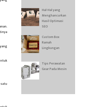
Hal-Hal yang
Menghancurkan
Hasil Optimasi
SEO
anan.
tinya
Custom Box
Ramah
 yang
Lingkungan
untuk
Tips Perawatan
Gear Pada Mesin
 satu
untuk