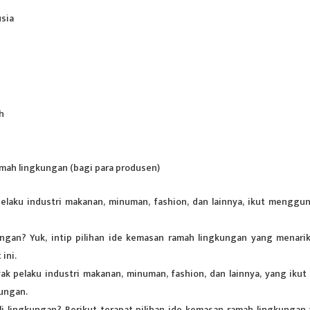
sia
h
ah lingkungan (bagi para produsen)
pelaku industri makanan, minuman, fashion, dan lainnya, ikut menggu
ungan? Yuk, intip pilihan ide kemasan ramah lingkungan yang menari
ini.
ak pelaku industri makanan, minuman, fashion, dan lainnya, yang ikut 
ungan.
li lingkungan? Berikut terapat pilihan ide kemasan ramah lingkungan