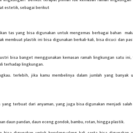
t estetik, sebagai berikut
upakan tas yang bisa digunakan untuk mengemas berbagai bahan mak
 membuat plastik ini bisa digunakan berkali-kali, bisa dicuci dan pas
ndustri bisa banget menggunakan kemasan ramah lingkungan satu ini,
li terhadap lingkungan.
angkau. terlebih, jika kamu membelinya dalam jumlah yang banyak 
as yang terbuat dari anyaman, yang juga bisa digunakan menjadi salah
an daun pandan, daun eceng gondok, bambu, rotan, hingga plastik.
n bisa digunakan untuk berulang-ulang kali serta bisa digunakan 