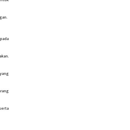
ggan.
 pada
akan.
 yang
arang
serta