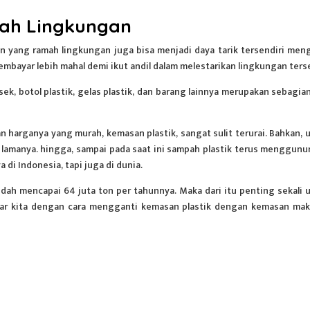
ah Lingkungan
n
yang ramah lingkungan juga bisa menjadi daya tarik tersendiri men
embayar lebih mahal demi ikut andil dalam melestarikan lingkungan ters
sek, botol plastik, gelas plastik, dan barang lainnya merupakan sebagian
dan harganya yang murah, kemasan
plastik
, sangat sulit terurai. Bahkan, 
lamanya. hingga, sampai pada saat ini sampah plastik terus menggunu
i Indonesia, tapi juga di dunia.
udah mencapai 64 juta ton per tahunnya. Maka dari itu penting sekali 
kitar kita dengan cara mengganti kemasan plastik dengan kemasan ma