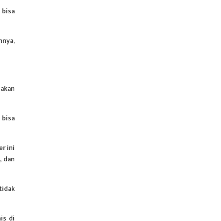
 bisa
nnya,
nakan
 bisa
r ini
, dan
tidak
is di