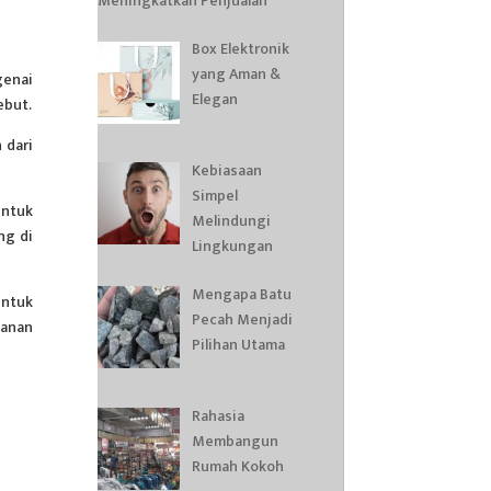
Meningkatkan Penjualan
Box Elektronik
yang Aman &
genai
Elegan
ebut.
 dari
Kebiasaan
Simpel
untuk
Melindungi
ng di
Lingkungan
Mengapa Batu
untuk
Pecah Menjadi
kanan
Pilihan Utama
Rahasia
Membangun
Rumah Kokoh