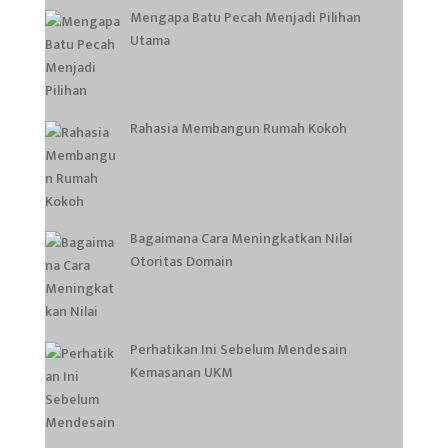
Mengapa Batu Pecah Menjadi Pilihan
Utama
Rahasia Membangun Rumah Kokoh
Bagaimana Cara Meningkatkan Nilai
Otoritas Domain
Perhatikan Ini Sebelum Mendesain
Kemasanan UKM