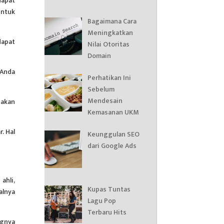
dapat
untuk
Bagaimana Cara
Meningkatkan
apat
Nilai Otoritas
Domain
 Anda
Perhatikan Ini
Sebelum
Mendesain
 akan
Kemasanan UKM
. Hal
Keunggulan SEO
dari Google Ads
ahli,
Kupas Tuntas
alnya
Lagu Pop
Terbaru Hits
ngnya