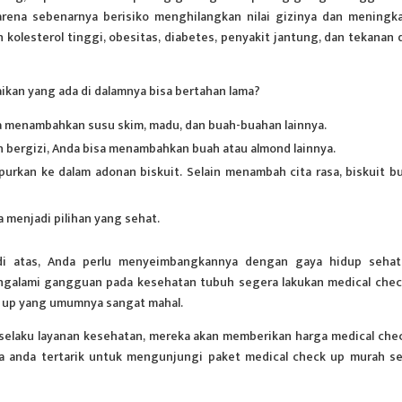
rena sebenarnya berisiko menghilangkan nilai gizinya dan meningk
olesterol tinggi, obesitas, diabetes, penyakit jantung, dan tekanan 
ikan yang ada di dalamnya bisa bertahan lama?
a menambahkan susu skim, madu, dan buah-buahan lainnya.
h bergizi, Anda bisa menambahkan buah atau almond lainnya.
urkan ke dalam adonan biskuit. Selain menambah cita rasa, biskuit b
 menjadi pilihan yang sehat.
di atas, Anda perlu menyeimbangkannya dengan gaya hidup seha
ngalami gangguan pada kesehatan tubuh segera lakukan medical chec
k up yang umumnya sangat mahal.
selaku layanan kesehatan, mereka akan memberikan harga medical che
a anda tertarik untuk mengunjungi paket medical check up murah s