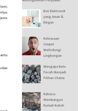
Meningkatkan Penjualan
tein,
Box Elektronik
inya,
yang Aman &
jenis
Elegan
Kebiasaan
Simpel
Melindungi
bantu
Lingkungan
Mengapa Batu
sidan
Pecah Menjadi
Pilihan Utama
Rahasia
Membangun
Rumah Kokoh