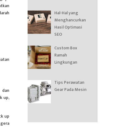
atkan
Hal-Hal yang
darah
Menghancurkan
Hasil Optimasi
SEO
Custom Box
Ramah
uatan
Lingkungan
Tips Perawatan
Gear Pada Mesin
t dan
k up,
ck up
egera