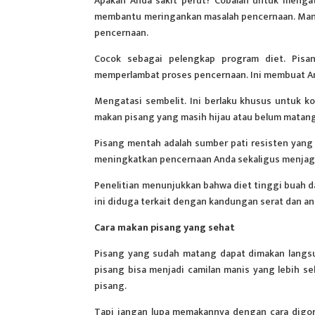
Apakah Anda sakit perut? Cobalah untuk menga
membantu meringankan masalah
pencernaan
. Ma
pencernaan.
Cocok sebagai pelengkap program diet. Pis
memperlambat proses pencernaan. Ini membuat And
Mengatasi sembelit. Ini berlaku khusus untuk ko
makan pisang yang masih hijau atau belum matang
Pisang mentah adalah sumber pati resisten yang 
meningkatkan pencernaan Anda sekaligus menjaga
Penelitian menunjukkan bahwa diet tinggi buah da
ini diduga terkait dengan kandungan serat dan an
Cara makan pisang yang sehat
Pisang yang sudah matang dapat dimakan langsun
pisang bisa menjadi camilan manis yang lebih se
pisang.
Tapi jangan lupa memakannya dengan cara digo