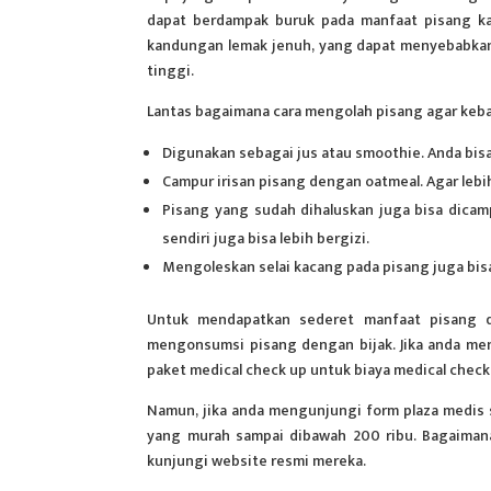
dapat berdampak buruk pada manfaat pisang ka
kandungan lemak jenuh, yang dapat menyebabkan k
tinggi.
Lantas bagaimana cara mengolah pisang agar keba
Digunakan sebagai jus atau smoothie. Anda bis
Campur irisan pisang dengan oatmeal. Agar lebi
Pisang yang sudah dihaluskan juga bisa dicamp
sendiri juga bisa lebih bergizi.
Mengoleskan selai kacang pada pisang juga bisa
Untuk mendapatkan sederet manfaat pisang 
mengonsumsi pisang dengan bijak.
Jika anda me
paket medical check up untuk biaya medical chec
Namun, jika anda mengunjungi form plaza medis 
yang murah sampai dibawah 200 ribu. Bagaiman
kunjungi website resmi mereka.