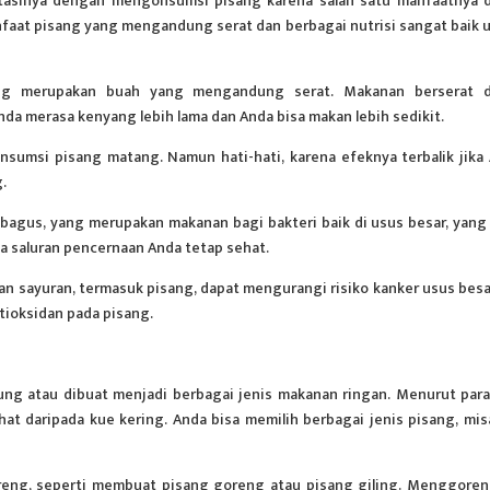
tasinya dengan mengonsumsi pisang karena salah satu manfaatnya 
nfaat pisang yang mengandung serat dan berbagai nutrisi sangat baik 
ang merupakan buah yang mengandung serat. Makanan berserat d
a merasa kenyang lebih lama dan Anda bisa makan lebih sedikit.
nsumsi pisang matang. Namun hati-hati, karena efeknya terbalik jika
.
bagus, yang merupakan makanan bagi bakteri baik di usus besar, yang
 saluran pencernaan Anda tetap sehat.
n sayuran, termasuk pisang, dapat mengurangi risiko kanker usus besar
tioksidan pada pisang.
g atau dibuat menjadi berbagai jenis makanan ringan. Menurut para 
hat daripada kue kering. Anda bisa memilih berbagai jenis pisang, mis
reng, seperti membuat pisang goreng atau pisang giling. Menggore