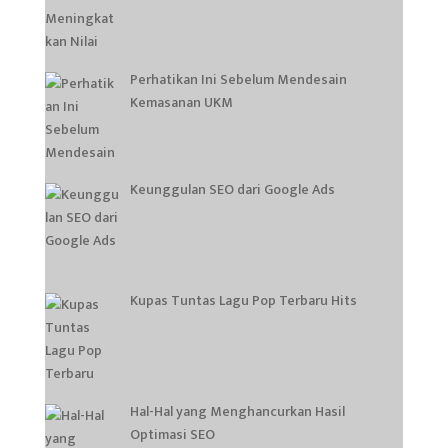
Perhatikan Ini Sebelum Mendesain
Kemasanan UKM
Keunggulan SEO dari Google Ads
Kupas Tuntas Lagu Pop Terbaru Hits
Hal-Hal yang Menghancurkan Hasil
Optimasi SEO