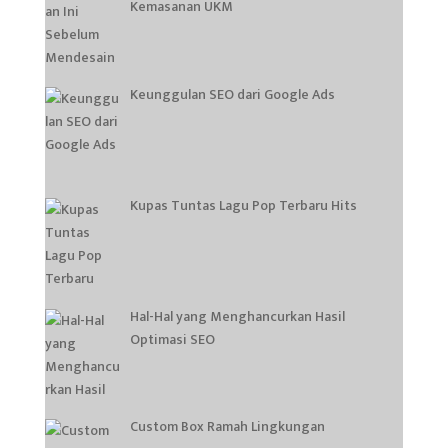
Kemasanan UKM
Keunggulan SEO dari Google Ads
Kupas Tuntas Lagu Pop Terbaru Hits
Hal-Hal yang Menghancurkan Hasil
Optimasi SEO
Custom Box Ramah Lingkungan