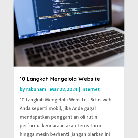
10 Langkah Mengelola Website
by
rabunam
|
Mar 28, 2024
|
Internet
10 Langkah Mengelola Website - Situs web
Anda seperti mobil, jika Anda gagal
mendapatkan penggantian oli rutin,
performa kendaraan akan terus turun
hingga mesin berhenti. Jangan biarkan ini