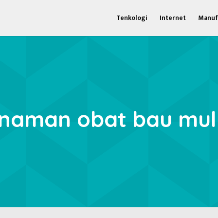
Tenkologi
Internet
Manuf
naman obat bau mul