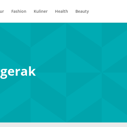
ur
Fashion
Kuliner
Health
Beauty
ggerak