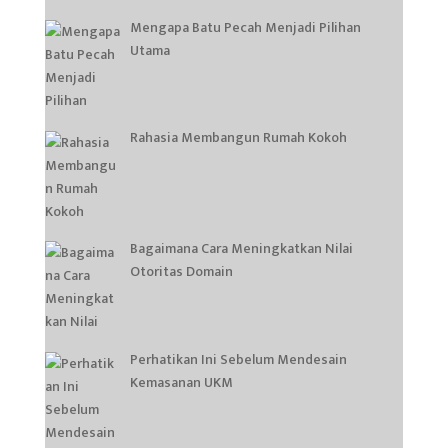
Mengapa Batu Pecah Menjadi Pilihan
Utama
Rahasia Membangun Rumah Kokoh
Bagaimana Cara Meningkatkan Nilai
Otoritas Domain
Perhatikan Ini Sebelum Mendesain
Kemasanan UKM