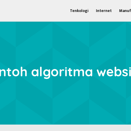
Tenkologi
Internet
Manuf
ntoh algoritma webs