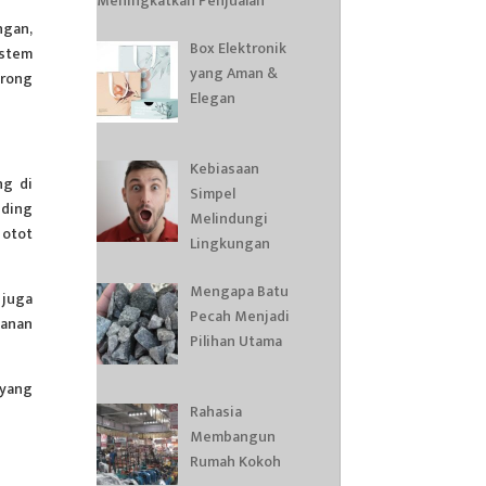
Meningkatkan Penjualan
ngan,
Box Elektronik
istem
yang Aman &
orong
Elegan
Kebiasaan
ng di
Simpel
nding
Melindungi
 otot
Lingkungan
Mengapa Batu
 juga
Pecah Menjadi
kanan
Pilihan Utama
 yang
Rahasia
Membangun
Rumah Kokoh