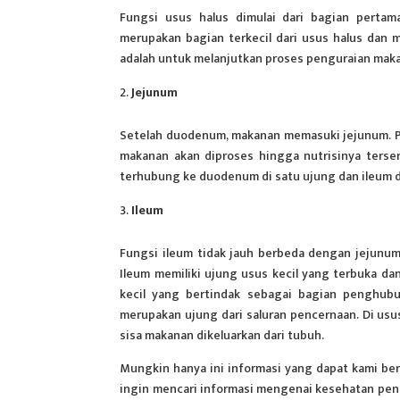
Fungsi usus halus dimulai dari bagian perta
merupakan bagian terkecil dari usus halus dan 
adalah untuk melanjutkan proses penguraian maka
Jejunum
Setelah duodenum, makanan memasuki jejunum. P
makanan akan diproses hingga nutrisinya tersera
terhubung ke duodenum di satu ujung dan ileum di
Ileum
Fungsi ileum tidak jauh berbeda dengan jejunum,
Ileum memiliki ujung usus kecil yang terbuka da
kecil yang bertindak sebagai bagian penghub
merupakan ujung dari saluran pencernaan. Di us
sisa makanan dikeluarkan dari tubuh.
Mungkin hanya ini informasi yang dapat kami ber
ingin mencari informasi mengenai kesehatan penc