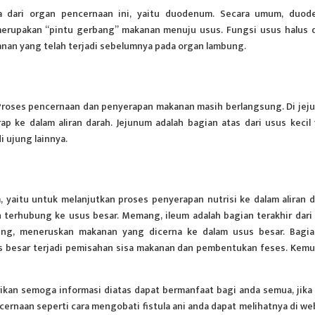
ma dari organ pencernaan ini, yaitu duodenum. Secara umum, duo
merupakan “pintu gerbang” makanan menuju usus. Fungsi usus halus d
nan yang telah terjadi sebelumnya pada organ lambung.
roses pencernaan dan penyerapan makanan masih berlangsung. Di jej
p ke dalam aliran darah. Jejunum adalah bagian atas dari usus kecil
 ujung lainnya.
 yaitu untuk melanjutkan proses penyerapan nutrisi ke dalam aliran d
n terhubung ke usus besar. Memang, ileum adalah bagian terakhir dari
ung, meneruskan makanan yang dicerna ke dalam usus besar. Bagia
us besar terjadi pemisahan sisa makanan dan pembentukan feses. Kemu
ikan semoga informasi diatas dapat bermanfaat bagi anda semua, jika
ernaan seperti cara mengobati fistula ani anda dapat melihatnya di we