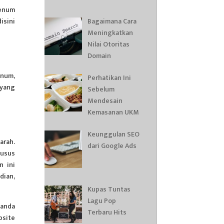
denum
Bagaimana Cara
isini
Meningkatkan
Nilai Otoritas
Domain
unum,
Perhatikan Ini
 yang
Sebelum
Mendesain
Kemasanan UKM
Keunggulan SEO
arah.
dari Google Ads
 usus
n ini
dian,
Kupas Tuntas
Lagu Pop
 anda
Terbaru Hits
bsite