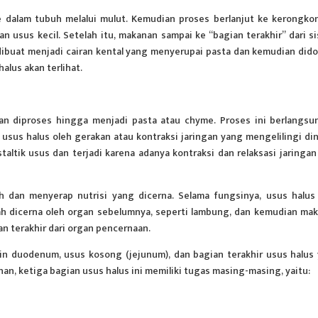
alam tubuh melalui mulut. Kemudian proses berlanjut ke kerongko
usus kecil. Setelah itu, makanan sampai ke “bagian terakhir” dari s
 dibuat menjadi cairan kental yang menyerupai pasta dan kemudian did
halus
akan terlihat.
n diproses hingga menjadi pasta atau chyme. Proses ini berlangsu
sus halus oleh gerakan atau kontraksi jaringan yang mengelilingi di
taltik usus dan terjadi karena adanya kontraksi dan relaksasi jaringan
ah dan menyerap
nutrisi
yang dicerna. Selama fungsinya, usus halus
 dicerna oleh organ sebelumnya, seperti lambung, dan kemudian ma
an terakhir dari organ pencernaan.
 lain duodenum, usus kosong (jejunum), dan bagian terakhir usus halus
n, ketiga bagian usus halus ini memiliki tugas masing-masing, yaitu: