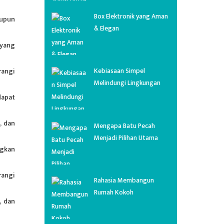
Box Elektronik yang Aman
aupun
& Elegan
 yang
Kebiasaan Simpel
rangi
Melindungi Lingkungan
dapat
, dan
Mengapa Batu Pecah
Menjadi Pilihan Utama
ngkan
rangi
Rahasia Membangun
Rumah Kokoh
, dan