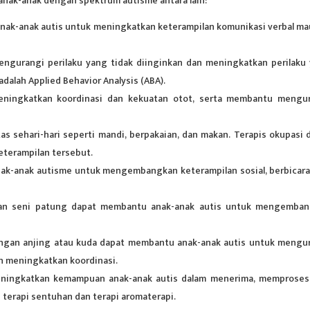
nak-anak dengan spektrum autisme antara lain:
nak-anak autis untuk meningkatkan keterampilan komunikasi verbal m
engurangi perilaku yang tidak diinginkan dan meningkatkan perilaku
dalah Applied Behavior Analysis (ABA).
eningkatkan koordinasi dan kekuatan otot, serta membantu mengu
tas sehari-hari seperti mandi, berpakaian, dan makan. Terapis okupasi 
terampilan tersebut.
nak-anak
autisme
untuk mengembangkan keterampilan sosial, berbicara
 dan seni patung dapat membantu anak-anak autis untuk mengemba
engan anjing atau kuda dapat membantu anak-anak autis untuk mengu
n meningkatkan koordinasi.
eningkatkan kemampuan anak-anak autis dalam menerima, memproses
terapi sentuhan dan terapi aromaterapi.