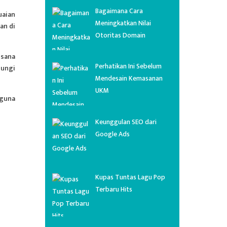
Bagaimana Cara
uaian
Meningkatkan Nilai
an di
Otoritas Domain
isana
Perhatikan Ini Sebelum
bungi
Mendesain Kemasanan
UKM
rguna
Keunggulan SEO dari
Google Ads
Kupas Tuntas Lagu Pop
Terbaru Hits