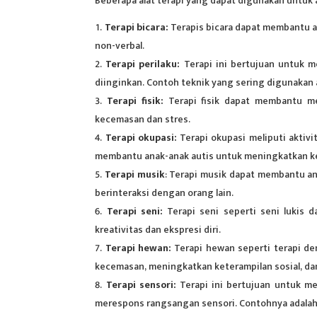
Beberapa
alat terapi
yang dapat digunakan untuk a
Terapi bicara:
Terapis bicara dapat membantu a
non-verbal.
Terapi perilaku:
Terapi ini bertujuan untuk m
diinginkan. Contoh teknik yang sering digunakan a
Terapi fisik:
Terapi fisik dapat membantu m
kecemasan dan stres.
Terapi okupasi:
Terapi okupasi meliputi aktivi
membantu anak-anak autis untuk meningkatkan ke
Terapi musik
: Terapi musik dapat membantu a
berinteraksi dengan orang lain.
Terapi seni:
Terapi seni seperti seni lukis
kreativitas dan ekspresi diri.
Terapi hewan:
Terapi hewan seperti terapi d
kecemasan, meningkatkan keterampilan sosial, da
Terapi sensori:
Terapi ini bertujuan untuk m
merespons rangsangan sensori. Contohnya adalah 